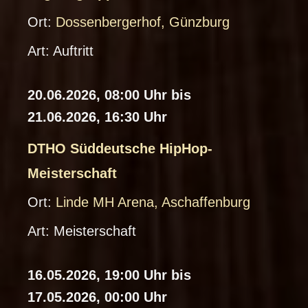
o
C
Ort:
Dossenbergerhof, Günzburg
w
al
Art:
Auftritt
nl
e
o
n
20.06.2026, 08:00 Uhr bis
a
d
21.06.2026, 16:30 Uhr
d
ar
-
DTHO Süddeutsche HipHop-
D
i
Meisterschaft
o
C
Ort:
Linde MH Arena, Aschaffenburg
w
al
Art:
Meisterschaft
nl
e
o
n
16.05.2026, 19:00 Uhr bis
a
d
17.05.2026, 00:00 Uhr
d
ar