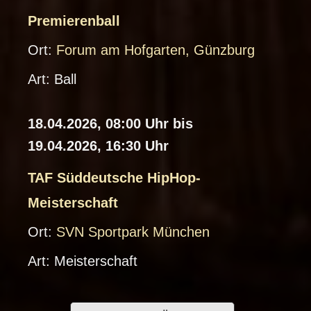
-
i
Premierenball
D
C
Ort:
Forum am Hofgarten, Günzburg
o
al
Art:
Ball
w
e
nl
n
18.04.2026, 08:00 Uhr bis
o
d
19.04.2026, 16:30 Uhr
a
ar
d
-
TAF Süddeutsche HipHop-
D
i
Meisterschaft
o
C
Ort:
SVN Sportpark München
w
al
Art:
Meisterschaft
nl
e
o
n
a
d