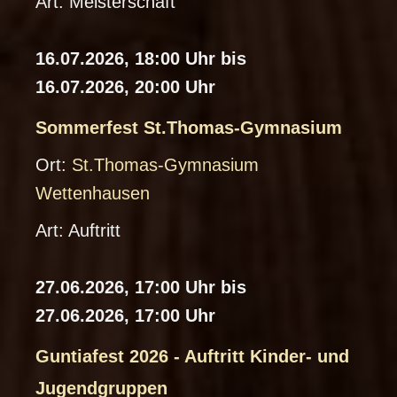
Art:
Meisterschaft
al
a
e
d
16.07.2026, 18:00 Uhr bis
n
16.07.2026, 20:00 Uhr
d
ar
Sommerfest St.Thomas-Gymnasium
-
i
Ort:
St.Thomas-Gymnasium
D
C
Wettenhausen
o
al
Art:
Auftritt
w
e
nl
n
27.06.2026, 17:00 Uhr bis
o
d
27.06.2026, 17:00 Uhr
a
ar
d
-
Guntiafest 2026 - Auftritt Kinder- und
D
i
Jugendgruppen