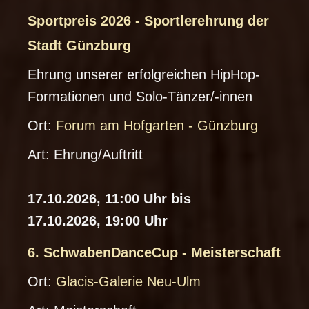
Sportpreis 2026 - Sportlerehrung der
i
Stadt Günzburg
C
Ehrung unserer erfolgreichen HipHop-
al
Formationen und Solo-Tänzer/-innen
e
Ort:
Forum am Hofgarten - Günzburg
n
d
Art:
Ehrung/Auftritt
ar
-
17.10.2026, 11:00 Uhr bis
D
17.10.2026, 19:00 Uhr
o
6. SchwabenDanceCup - Meisterschaft
w
i
Ort:
Glacis-Galerie Neu-Ulm
nl
C
o