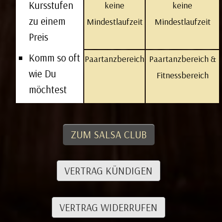
Kursstufen
keine
keine
zu einem
Mindestlaufzeit
Mindestlaufzeit
Preis
Komm so oft
Paartanzbereich
Paartanzbereich &
wie Du
Fitnessbereich
möchtest
ZUM SALSA CLUB
VERTRAG KÜNDIGEN
VERTRAG WIDERRUFEN