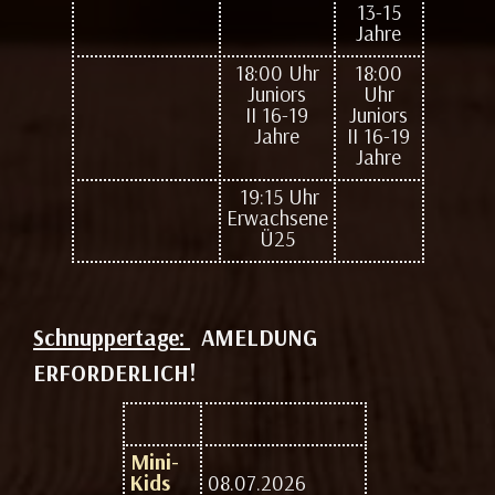
13-15
Jahre
18:00 Uhr
18:00
Juniors
Uhr
II 16-19
Juniors
Jahre
II 16-19
Jahre
19:15 Uhr
Erwachsene
Ü25
Schnuppertage:
AMELDUNG
ERFORDERLICH!
Mini-
Kids
08.07.2026